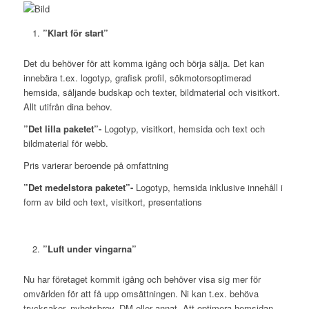
”Klart för start”
Det du behöver för att komma igång och börja sälja. Det kan
innebära t.ex. logotyp, grafisk profil, sökmotorsoptimerad
hemsida, säljande budskap och texter, bildmaterial och visitkort.
Allt utifrån dina behov.
”Det lilla paketet”-
Logotyp, visitkort, hemsida och text och
bildmaterial för webb.
Pris varierar beroende på omfattning
”Det medelstora paketet”-
Logotyp, hemsida inklusive innehåll i
form av bild och text, visitkort, presentations
”Luft under vingarna”
Nu har företaget kommit igång och behöver visa sig mer för
omvärlden för att få upp omsättningen. Ni kan t.ex. behöva
trycksaker, nyhetsbrev, DM eller annat. Att optimera hemsidan